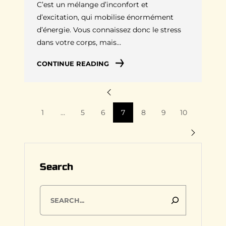
C’est un mélange d’inconfort et
d’excitation, qui mobilise énormément
d’énergie. Vous connaissez donc le stress
dans votre corps, mais…
CONTINUE READING
1
…
5
6
7
8
9
10
Search
S
e
a
r