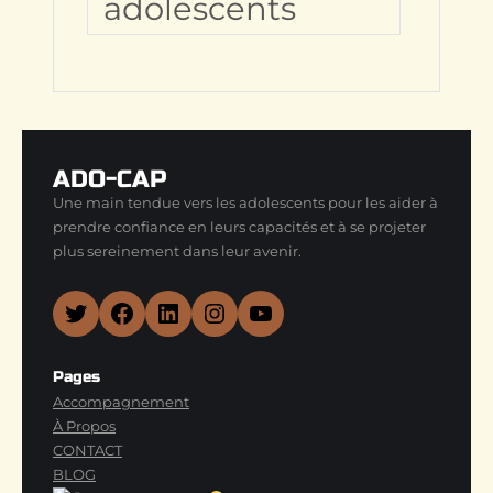
adolescents
ADO-CAP
Une main tendue vers les adolescents pour les aider à
prendre confiance en leurs capacités et à se projeter
plus sereinement dans leur avenir.
Twitter
Facebook
LinkedIn
Instagram
YouTube
Pages
Accompagnement
À Propos
CONTACT
BLOG