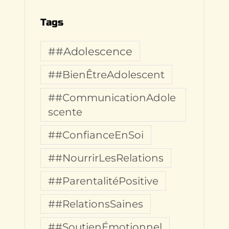
Tags
##Adolescence
##BienÊtreAdolescent
##CommunicationAdole
scente
##ConfianceEnSoi
##NourrirLesRelations
##ParentalitéPositive
##RelationsSaines
##SoutienÉmotionnel