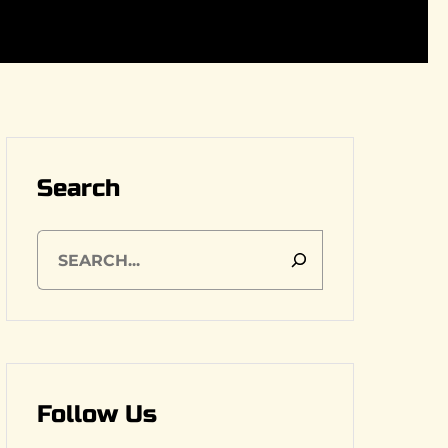
Search
S
e
a
r
c
h
Follow Us