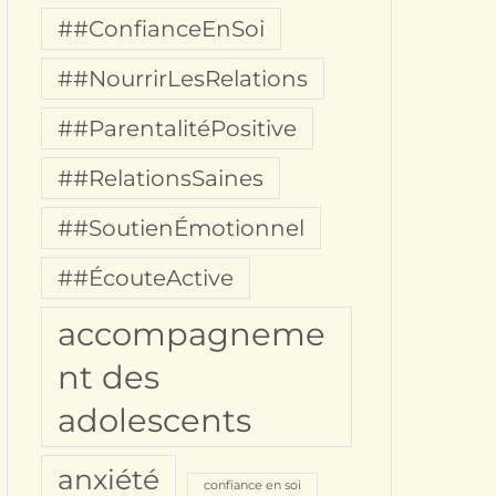
##ConfianceEnSoi
##NourrirLesRelations
##ParentalitéPositive
##RelationsSaines
##SoutienÉmotionnel
##ÉcouteActive
accompagneme
nt des
adolescents
anxiété
confiance en soi