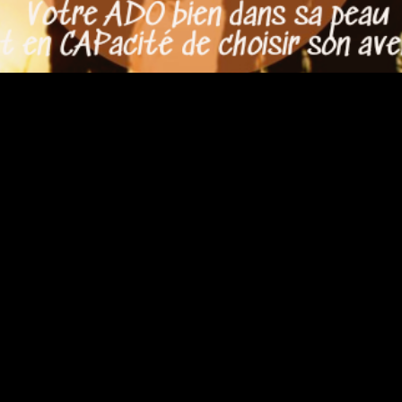
:
##CommunicationAd