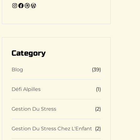
I
F
D
W
n
a
r
o
s
c
i
r
t
e
b
d
a
b
b
P
g
o
b
r
Category
r
o
l
e
a
k
e
s
Blog
(39)
m
s
Défi Alpilles
(1)
Gestion Du Stress
(2)
Gestion Du Stress Chez L'Enfant
(2)