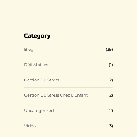
I
F
D
W
n
a
r
o
s
c
i
r
t
e
b
d
a
b
b
P
g
o
b
r
Category
r
o
l
e
a
k
e
s
m
s
Blog
(39)
Défi Alpilles
(1)
Gestion Du Stress
(2)
Gestion Du Stress Chez L'Enfant
(2)
Uncategorized
(2)
Vidéo
(3)