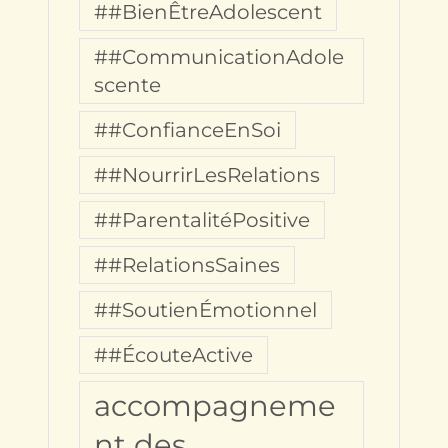
##BienÊtreAdolescent
##CommunicationAdole
scente
##ConfianceEnSoi
##NourrirLesRelations
##ParentalitéPositive
##RelationsSaines
##SoutienÉmotionnel
##ÉcouteActive
accompagneme
nt des