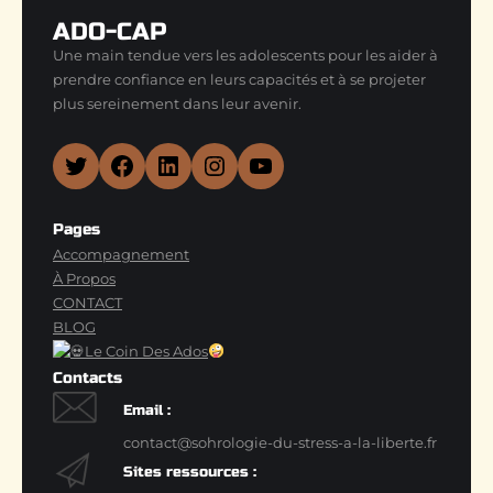
ADO-CAP
Une main tendue vers les adolescents pour les aider à
prendre confiance en leurs capacités et à se projeter
plus sereinement dans leur avenir.
Twitter
Facebook
LinkedIn
Instagram
YouTube
Pages
Accompagnement
À Propos
CONTACT
BLOG
Le Coin Des Ados
Contacts
Email :
contact@sohrologie-du-stress-a-la-liberte.fr
Sites ressources :