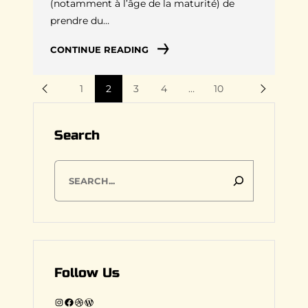
(notamment à l’âge de la maturité) de
prendre du…
CONTINUE READING
1
2
3
4
…
10
Search
S
e
a
r
c
h
Follow Us