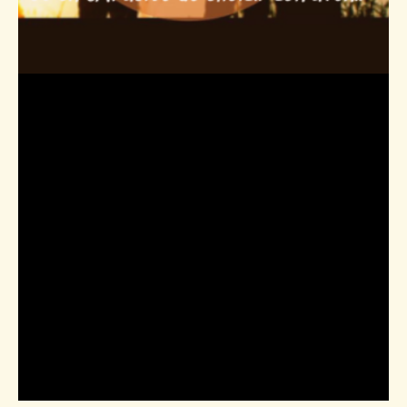
Étiquette :
réussir
sa vie