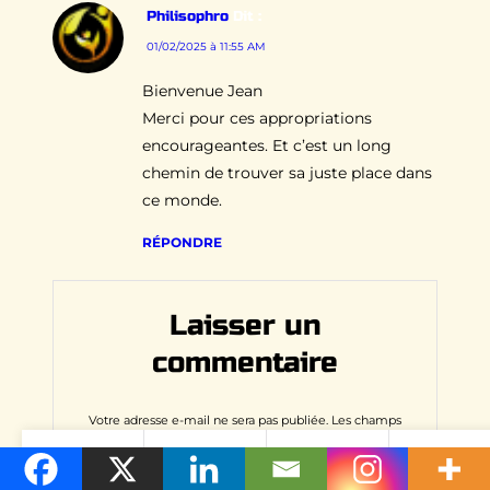
Philisophro
Dit :
01/02/2025 à 11:55 AM
Bienvenue Jean
Merci pour ces appropriations
encourageantes. Et c’est un long
chemin de trouver sa juste place dans
ce monde.
RÉPONDRE
Laisser un
commentaire
Votre adresse e-mail ne sera pas publiée.
Les champs
obligatoires sont indiqués avec
*
S
e
Commentaire
*