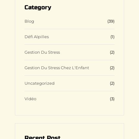
g
o
b
r
Category
r
o
l
e
a
k
e
s
m
s
Blog
(39)
Défi Alpilles
(1)
Gestion Du Stress
(2)
Gestion Du Stress Chez L'Enfant
(2)
Uncategorized
(2)
Vidéo
(3)
Recent Post