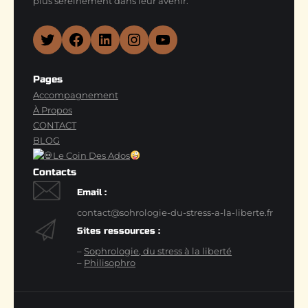
plus sereinement dans leur avenir.
Twitter
Facebook
LinkedIn
Instagram
YouTube
Pages
Accompagnement
À Propos
CONTACT
BLOG
Le Coin Des Ados
Contacts
Email :
contact@sohrologie-du-stress-a-la-liberte.fr
Sites ressources :
–
Sophrologie, du stress à la liberté
–
Philisophro