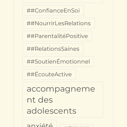
##ConfianceEnSoi
##NourrirLesRelations
##ParentalitéPositive
##RelationsSaines
##SoutienÉmotionnel
##ÉcouteActive
accompagneme
nt des
adolescents
anxiété