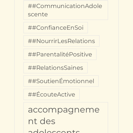
##CommunicationAdole
scente
##ConfianceEnSoi
##NourrirLesRelations
##ParentalitéPositive
##RelationsSaines
##SoutienÉmotionnel
##ÉcouteActive
accompagneme
nt des
adolescents