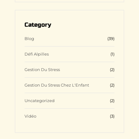
s
c
i
r
t
e
b
d
a
b
b
P
g
o
b
r
Category
r
o
l
e
a
k
e
s
m
s
Blog
(39)
Défi Alpilles
(1)
Gestion Du Stress
(2)
Gestion Du Stress Chez L'Enfant
(2)
Uncategorized
(2)
Vidéo
(3)