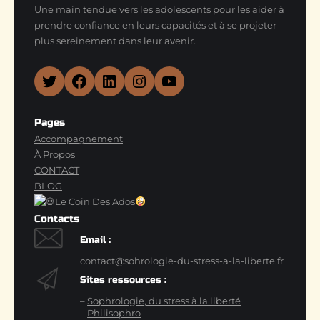
Une main tendue vers les adolescents pour les aider à
prendre confiance en leurs capacités et à se projeter
plus sereinement dans leur avenir.
Twitter
Facebook
LinkedIn
Instagram
YouTube
Pages
Accompagnement
À Propos
CONTACT
BLOG
Le Coin Des Ados
Contacts
Email :
contact@sohrologie-du-stress-a-la-liberte.fr
Sites ressources :
–
Sophrologie, du stress à la liberté
–
Philisophro