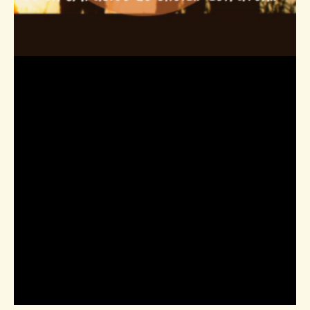
Étiquette :
L’estime de soi
chez les
adolescents