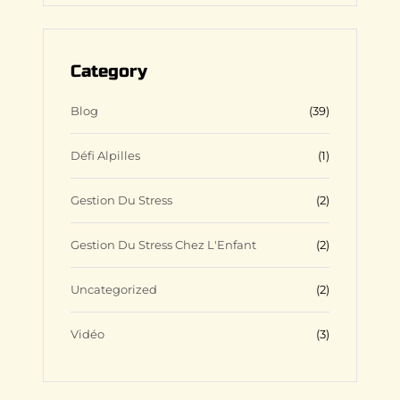
s
c
i
r
t
e
b
d
a
b
b
P
g
o
b
r
Category
r
o
l
e
a
k
e
s
m
s
Blog
(39)
Défi Alpilles
(1)
Gestion Du Stress
(2)
Gestion Du Stress Chez L'Enfant
(2)
Uncategorized
(2)
Vidéo
(3)