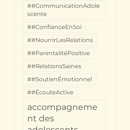
##CommunicationAdole
scente
##ConfianceEnSoi
##NourrirLesRelations
##ParentalitéPositive
##RelationsSaines
##SoutienÉmotionnel
##ÉcouteActive
accompagneme
nt des
adolescents