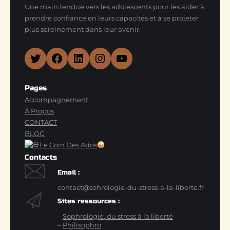
Une main tendue vers les adolescents pour les aider à
prendre confiance en leurs capacités et à se projeter
plus sereinement dans leur avenir.
Twitter
Facebook
LinkedIn
Instagram
YouTube
Pages
Accompagnement
À Propos
CONTACT
BLOG
Le Coin Des Ados
Contacts
Email :
contact@sohrologie-du-stress-a-la-liberte.fr
Sites ressources :
–
Sophrologie, du stress à la liberté
–
Philisophro